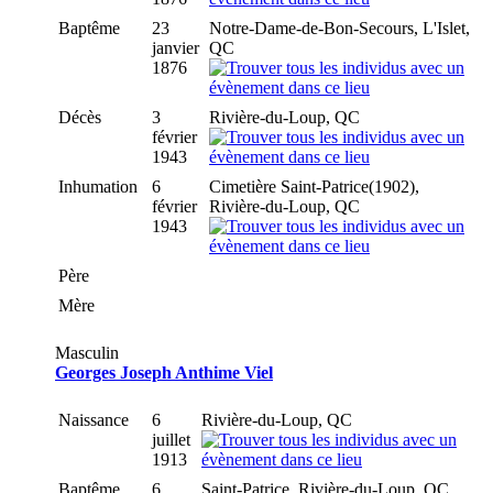
Baptême
23
Notre-Dame-de-Bon-Secours, L'Islet,
janvier
QC
1876
Décès
3
Rivière-du-Loup, QC
février
1943
Inhumation
6
Cimetière Saint-Patrice(1902),
février
Rivière-du-Loup, QC
1943
Père
Mère
Masculin
Georges Joseph Anthime Viel
Naissance
6
Rivière-du-Loup, QC
juillet
1913
Baptême
6
Saint-Patrice, Rivière-du-Loup, QC