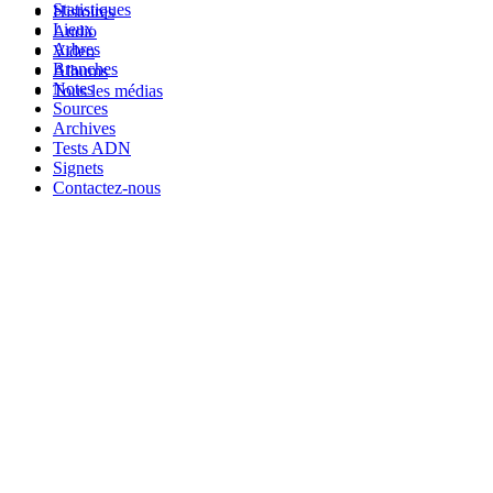
Statistiques
Histoires
Lieux
Audio
Arbres
Video
Branches
Albums
Notes
Tous les médias
Sources
Archives
Tests ADN
Signets
Contactez-nous