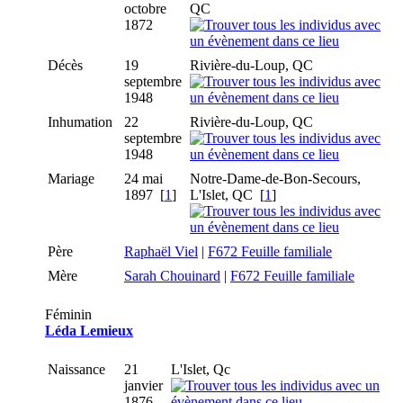
octobre
QC
1872
Décès
19
Rivière-du-Loup, QC
septembre
1948
Inhumation
22
Rivière-du-Loup, QC
septembre
1948
Mariage
24 mai
Notre-Dame-de-Bon-Secours,
1897 [
1
]
L'Islet, QC [
1
]
Père
Raphaël Viel
|
F672 Feuille familiale
Mère
Sarah Chouinard
|
F672 Feuille familiale
Féminin
Léda Lemieux
Naissance
21
L'Islet, Qc
janvier
1876