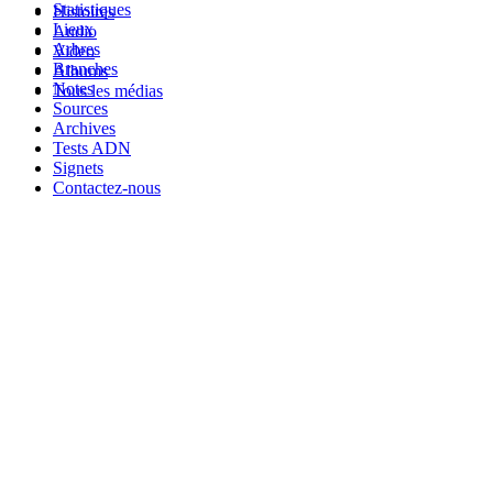
Statistiques
Histoires
Lieux
Audio
Arbres
Video
Branches
Albums
Notes
Tous les médias
Sources
Archives
Tests ADN
Signets
Contactez-nous