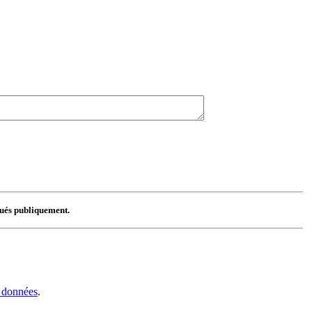
lgués publiquement.
s données
.