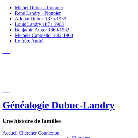
Michel Dubuc - Pionnier
René Landry - Pionnier
Adonaï Dubuc 1875-1939
Louis Landry 1871-1963
Benjamin Auger 1869-1932
Michele Cappiello 1882-1960
Le frère André
Généalogie Dubuc-Landry
Une histoire de familles
Accueil
Chercher
Connexion
Chercher