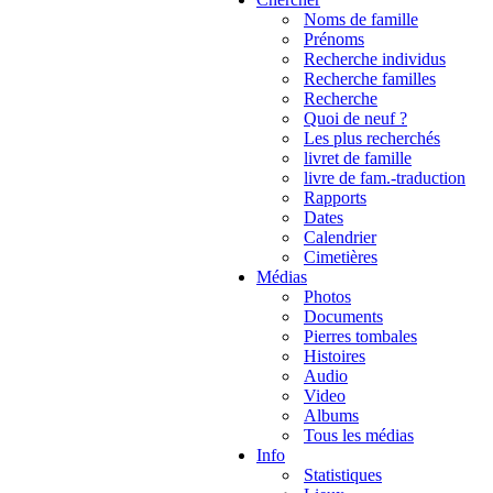
Noms de famille
Prénoms
Recherche individus
Recherche familles
Recherche
Quoi de neuf ?
Les plus recherchés
livret de famille
livre de fam.-traduction
Rapports
Dates
Calendrier
Cimetières
Médias
Photos
Documents
Pierres tombales
Histoires
Audio
Video
Albums
Tous les médias
Info
Statistiques