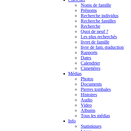
Noms de famille
Prénoms
Recherche individus
Recherche familles
Recherche
Quoi de neuf ?
Les plus recherchés
livret de famille
livre de fam.-traduction
Rapports
Dates
Calendrier
Cimetières
Médias
Photos
Documents
Pierres tombales
Histoires
Audio
Video
Albums
Tous les médias
Info
Statistiques