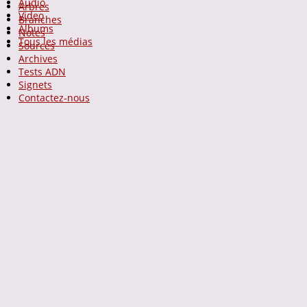
Audio
Arbres
Video
Branches
Albums
Notes
Tous les médias
Sources
Archives
Tests ADN
Signets
Contactez-nous