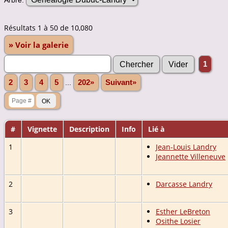
Résultats 1 à 50 de 10,080
» Voir la galerie
1
2
3
4
5
...
202»
Suivant»
#
Vignette
Description
Info
Lié à
1
Jean-Louis Landry
Jeannette Villeneuve
2
Darcasse Landry
3
Esther LeBreton
Osithe Losier