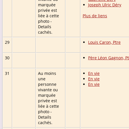
marquée
Joseph Ulric Déry
privée est
liée à cette
Plus de liens
photo -
Details
cachés.
29
Louis Caron, Ptre
30
Père Léon Gagnon, Pt
31
Au moins
En vie
une
En vie
personne
En vie
vivante ou
marquée
privée est
liée à cette
photo -
Details
cachés.