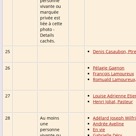
personne
vivante ou
marquée
privée est
liée à cette
photo -
Details
cachés.
25
Denis Casaubon, Ptr
26
Pélagie Gagnon
François Lamoureux
Romuald Lamoureux,
27
Louise Adrienne Eti
Henri Joliat, Pasteur
28
Au moins
Adélard Joseph Wilfr
une
Andrée Aveline
personne
En vie
vivante ou
Gabrielle Déry