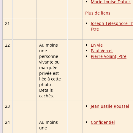
Marie Louise Dubuc
Plus de liens
21
Joseph Télesphore T
Ptre
22
Au moins
En vie
une
Paul Verret
personne
Pierre Volant, Ptre
vivante ou
marquée
privée est
liée à cette
photo -
Details
cachés.
23
Jean Basile Roussel
24
Au moins
Confidentiel
une