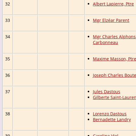
32
Albert Lapierre, Ptre
33
Mgr Elzéar Parent
34
Mgr Charles Alphons
Carbonneau
35
Maxime Masson, Ptr
36
Joseph Charles Boutet
37
Jules Dastous
Gilberte Saint-Laure
38
Lorenzo Dastous
Bernadette Landry
39
Caroline Viel