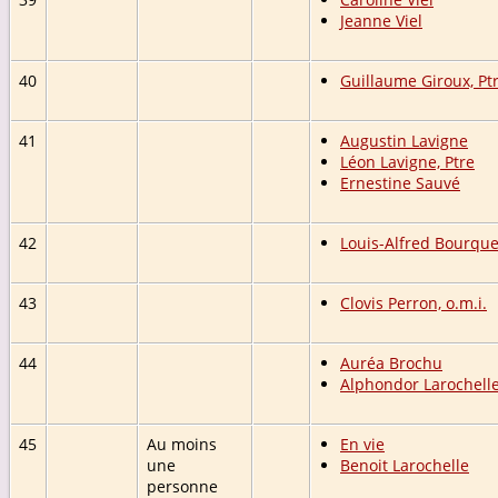
Jeanne Viel
40
Guillaume Giroux, Pt
41
Augustin Lavigne
Léon Lavigne, Ptre
Ernestine Sauvé
42
Louis-Alfred Bourque
43
Clovis Perron, o.m.i.
44
Auréa Brochu
Alphondor Larochell
45
Au moins
En vie
une
Benoit Larochelle
personne