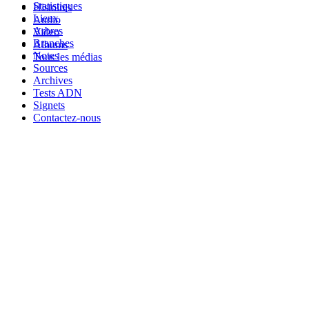
Statistiques
Histoires
Lieux
Audio
Arbres
Video
Branches
Albums
Notes
Tous les médias
Sources
Archives
Tests ADN
Signets
Contactez-nous