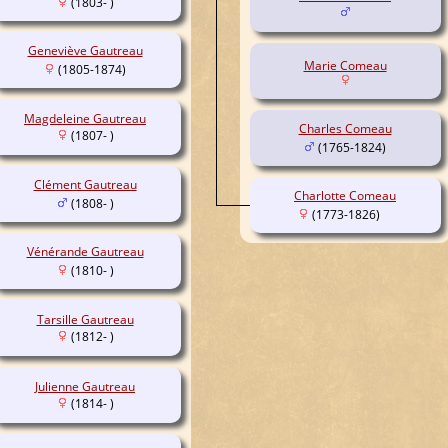
(1803- )
Geneviève Gautreau
Marie Comeau
(1805-1874)
Magdeleine Gautreau
Charles Comeau
(1807- )
(1765-1824)
Clément Gautreau
Charlotte Comeau
(1808- )
(1773-1826)
Vénérande Gautreau
(1810- )
Tarsille Gautreau
(1812- )
Julienne Gautreau
(1814- )