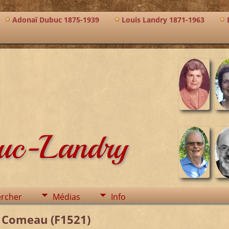
Adonaï Dubuc 1875-1939
Louis Landry 1871-1963
buc-Landry
rcher
Médias
Info
e Comeau (F1521)