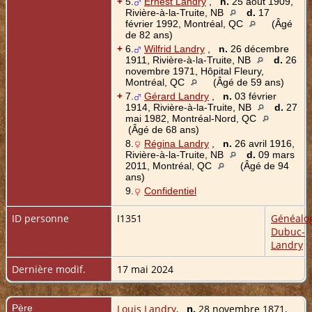
+
5.
Ernest Landry
,
n.
25 août 1909,
Rivière-à-la-Truite, NB
d.
17
février 1992, Montréal, QC
(Âgé
de 82 ans)
+
6.
Wilfrid Landry
,
n.
26 décembre
1911, Rivière-à-la-Truite, NB
d.
26
novembre 1971, Hôpital Fleury,
Montréal, QC
(Âgé de 59 ans)
+
7.
Gérard Landry
,
n.
03 février
1914, Rivière-à-la-Truite, NB
d.
27
mai 1982, Montréal-Nord, QC
(Âgé de 68 ans)
8.
Régina Landry
,
n.
26 avril 1916,
Rivière-à-la-Truite, NB
d.
09 mars
2011, Montréal, QC
(Âgé de 94
ans)
9.
Confidentiel
ID personne
I1351
Généalo
Dubuc-
Landry
Dernière modif.
17 mai 2024
Père
Louis Landry
,
n.
28 novembre 1871,