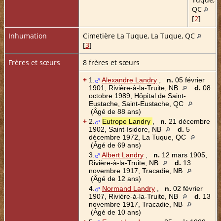
QC
[
2
]
Inhumation
Cimetière La Tuque, La Tuque, QC
[
3
]
Frères et sœurs
8 frères et sœurs
+
1.
Alexandre Landry
,
n.
05 février
1901, Rivière-à-la-Truite, NB
d.
08
octobre 1989, Hôpital de Saint-
Eustache, Saint-Eustache, QC
(Âgé de 88 ans)
+
2.
Eutrope Landry
,
n.
21 décembre
1902, Saint-Isidore, NB
d.
5
décembre 1972, La Tuque, QC
(Âgé de 69 ans)
3.
Albert Landry
,
n.
12 mars 1905,
Rivière-à-la-Truite, NB
d.
13
novembre 1917, Tracadie, NB
(Âgé de 12 ans)
4.
Normand Landry
,
n.
02 février
1907, Rivière-à-la-Truite, NB
d.
13
novembre 1917, Tracadie, NB
(Âgé de 10 ans)