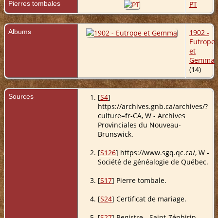
Pierres tombales
PT
Albums
1902 -
Eutrope
et
Gemma
(14)
Sources
[
S4
]
https://archives.gnb.ca/archives/?
culture=fr-CA, W - Archives
Provinciales du Nouveau-
Brunswick.
[
S126
] https://www.sgq.qc.ca/, W -
Société de généalogie de Québec.
[
S17
] Pierre tombale.
[
S24
] Certificat de mariage.
[
S27
] Registre - Saint-Zéphirin -