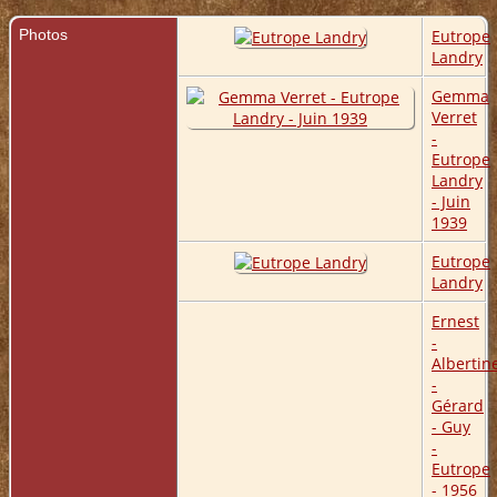
- - Cimetièr
La Tuque, L
Photos
Eutrope
Tuque, QC
Landry
Gemma
Verret
-
Eutrope
Landry
- Juin
1939
Eutrope
Landry
Ernest
-
Albertin
-
Gérard
- Guy
-
Eutrope
- 1956