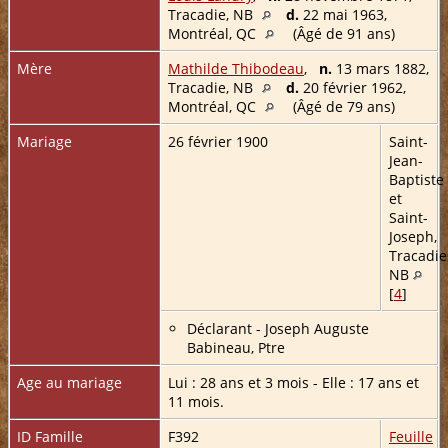
Tracadie, NB
d.
22 mai 1963,
Montréal, QC
(Âgé de 91 ans)
Mère
Mathilde Thibodeau
,
n.
13 mars 1882,
Tracadie, NB
d.
20 février 1962,
Montréal, QC
(Âgé de 79 ans)
Mariage
26 février 1900
Saint-
Jean-
Baptiste
et
Saint-
Joseph,
Tracadie
NB
[
4
]
Déclarant - Joseph Auguste
Babineau, Ptre
Age au mariage
Lui : 28 ans et 3 mois - Elle : 17 ans et
11 mois.
ID Famille
F392
Feuille