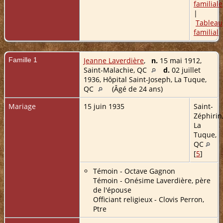
familiale
|
Tableau
familial
Famille 1
Jeanne Laverdière
,
n.
15 mai 1912,
Saint-Malachie, QC
d.
02 juillet
1936, Hôpital Saint-Joseph, La Tuque,
QC
(Âgé de 24 ans)
Mariage
15 juin 1935
Saint-
Zéphirin
La
Tuque,
QC
[
5
]
Témoin - Octave Gagnon
Témoin - Onésime Laverdière, père
de l'épouse
Officiant religieux - Clovis Perron,
Ptre