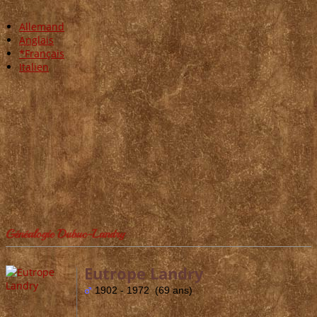
Allemand
Anglais
*Français
Italien
Généalogie Dubuc-Landry
Eutrope Landry
1902 - 1972 (69 ans)