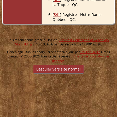
La Tuque - QC.
[
S41
] Registre - Notre-Dame -
Québec - QC.
Ce site fonctionne grace au logiciel
The Next Generation of Genealogy
Sitebuilding
v. 15.0.3, écrit par Darrin Lythgoe © 2001-2026.
Généalogie Dubuc-Landry - créé et tenu à jour par
Paul et Pierre
Droits
d'auteur © 2006-2026 Tous droits réservés |
Charte de protection des
données
.
Basculer vers site normal