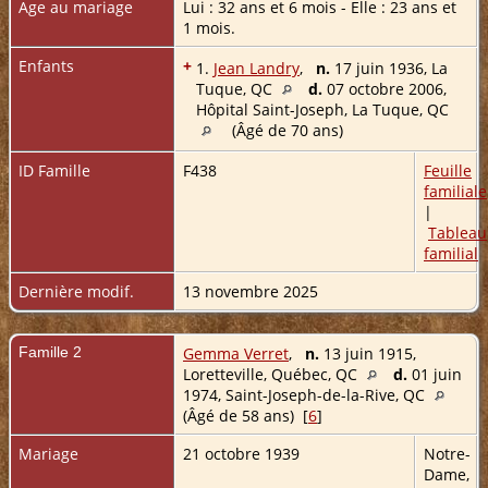
Age au mariage
Lui : 32 ans et 6 mois - Elle : 23 ans et
1 mois.
Enfants
+
1.
Jean Landry
,
n.
17 juin 1936, La
Tuque, QC
d.
07 octobre 2006,
Hôpital Saint-Joseph, La Tuque, QC
(Âgé de 70 ans)
ID Famille
F438
Feuille
familiale
|
Tableau
familial
Dernière modif.
13 novembre 2025
Famille 2
Gemma Verret
,
n.
13 juin 1915,
Loretteville, Québec, QC
d.
01 juin
1974, Saint-Joseph-de-la-Rive, QC
(Âgé de 58 ans) [
6
]
Mariage
21 octobre 1939
Notre-
Dame,