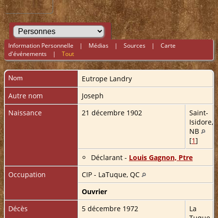
Information Personnelle
|
Médias
|
Sources
|
Carte
d'événements
|
Tout
Nom
Eutrope
Landry
Autre nom
Joseph
Naissance
21 décembre 1902
Saint-
Isidore,
NB
[
1
]
Déclarant -
Louis Gagnon, Ptre
Occupation
CIP - LaTuque, QC
Ouvrier
Décès
5 décembre 1972
La
Tuque,