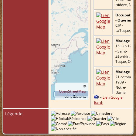
Isidore, NB
Occupatio
-
Ouvrier
- -
CIP -
LaTuque, Q
Mariage
-
15 juin 1935
- Saint-
Zéphirin, La
Tuque, QC
Mariage
-
21 octobre
1939 -
©
Notre-
OpenStreetMap
Dame,
1000 km
contributors.
=
Lien Google
Québec, QC
Earth
Décès
- 5
décembre
Légende
1972 - La
Tuque, QC
Inhumatio