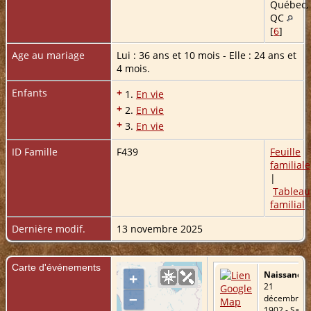
Québec,
QC
[
6
]
Age au mariage
Lui : 36 ans et 10 mois - Elle : 24 ans et
4 mois.
Enfants
+
1.
En vie
+
2.
En vie
+
3.
En vie
ID Famille
F439
Feuille
familiale
|
Tableau
familial
Dernière modif.
13 novembre 2025
Carte d'événements
Naissance
-
+
21
–
décembre
1902 - Saint