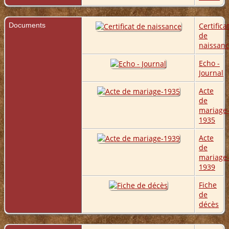
Documents
Certifica
de
naissan
Echo -
Journal
Acte
de
mariage
1935
Acte
de
mariage
1939
Fiche
de
décès