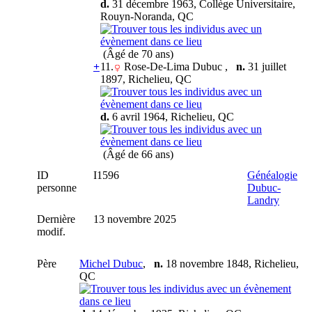
d.
31 décembre 1963, Collège Universitaire,
Rouyn-Noranda, QC
(Âgé de 70 ans)
+
11.
Rose-De-Lima Dubuc
,
n.
31 juillet
1897, Richelieu, QC
d.
6 avril 1964, Richelieu, QC
(Âgé de 66 ans)
ID
I1596
Généalogie
personne
Dubuc-
Landry
Dernière
13 novembre 2025
modif.
Père
Michel Dubuc
,
n.
18 novembre 1848, Richelieu,
QC