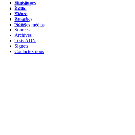
Statistiques
Histoires
Lieux
Audio
Arbres
Video
Branches
Albums
Notes
Tous les médias
Sources
Archives
Tests ADN
Signets
Contactez-nous