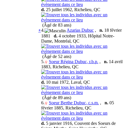
d.
25 juillet 1962, Richelieu, QC
(Âgé de 83 ans)
+
4.
Azarias Dubuc
,
n.
18 février
1881
d.
4 octobre 1933, Hôpital Notre-
Dame, Montréal, QC
(Âgé de 52 ans)
5.
Soeur Régina Dubuc, r.b.p.
,
n.
14 avril
1883, Richelieu, QC
d.
10 mai 1972, Laval, QC
(Âgé de 89 ans)
6.
Soeur Berthe Dubuc, c.s.m.
,
n.
05
février 1885, Richelieu, QC
d.
5 janvier 1916, Couvent des Soeurs de