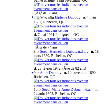
Sainte-Marthe, Saint-Hyacinthe, QC
(Âgé de 30 ans)
+
7.
Elphège Dubuc
,
n.
4 mars
1887, Richelieu, QC
d.
7 mai 1961, Longueuil, QC
(Âgé de 74 ans)
8.
Soeur Hermeline Dubuc, n.d.a.
,
n.
18
mars 1889, Richelieu, QC
d.
23 février 1972 (Âgé de 82 ans)
+
9.
Anne Dubuc
,
n.
19 novembre 1890,
Richelieu, QC
10.
Soeur Marie-Ange Dubuc, n.d.a.
,
n.
24 août 1893, Richelieu, QC