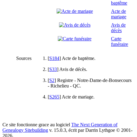
baptême
Acte de
mariage
Avis de
décès
Carte
funéraire
Sources
[
S184
] Acte de baptëme.
[
S33
] Avis de décès.
[
S2
] Registre - Notre-Dame-de-Bonsecours
- Richelieu - QC.
[
S265
] Acte de mariage.
Ce site fonctionne grace au logiciel
The Next Generation of
Genealogy Sitebuilding
v. 15.0.3, écrit par Darrin Lythgoe © 2001-
2026.