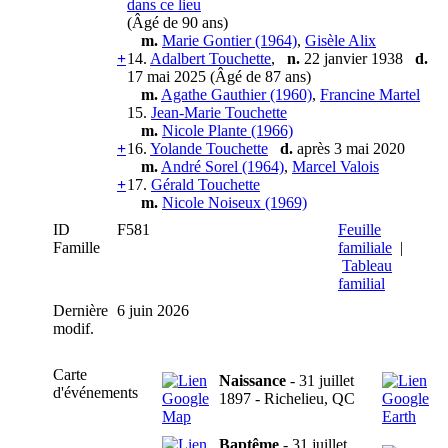
(Âgé de 90 ans)
m.
Marie Gontier (1964)
,
Gisèle Alix
+
14.
Adalbert Touchette
,
n.
22 janvier 1938
d.
17 mai 2025 (Âgé de 87 ans)
m.
Agathe Gauthier (1960)
,
Francine Martel
15.
Jean-Marie Touchette
m.
Nicole Plante (1966)
+
16.
Yolande Touchette
d.
après 3 mai 2020
m.
André Sorel (1964)
,
Marcel Valois
+
17.
Gérald Touchette
m.
Nicole Noiseux (1969)
ID
F581
Feuille
Famille
familiale
|
Tableau
familial
Dernière
6 juin 2026
modif.
Carte
Naissance
- 31 juillet
d'événements
1897 - Richelieu, QC
Baptême
- 31 juillet