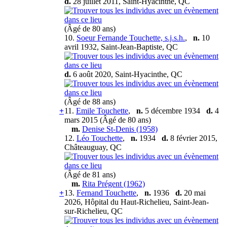
d.
28 juillet 2011, Saint-Hyacinthe, QC
(Âgé de 80 ans)
10.
Soeur Fernande Touchette, s.j.s.h.
,
n.
10
avril 1932, Saint-Jean-Baptiste, QC
d.
6 août 2020, Saint-Hyacinthe, QC
(Âgé de 88 ans)
+
11.
Emile Touchette
,
n.
5 décembre 1934
d.
4
mars 2015 (Âgé de 80 ans)
m.
Denise St-Denis (1958)
12.
Léo Touchette
,
n.
1934
d.
8 février 2015,
Châteauguay, QC
(Âgé de 81 ans)
m.
Rita Prégent (1962)
+
13.
Fernand Touchette
,
n.
1936
d.
20 mai
2026, Hôpital du Haut-Richelieu, Saint-Jean-
sur-Richelieu, QC