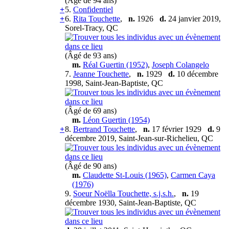
(Âgé de 94 ans)
+
5.
Confidentiel
+
6.
Rita Touchette
,
n.
1926
d.
24 janvier 2019,
Sorel-Tracy, QC
(Âgé de 93 ans)
m.
Réal Guertin (1952)
,
Joseph Colangelo
7.
Jeanne Touchette
,
n.
1929
d.
10 décembre
1998, Saint-Jean-Baptiste, QC
(Âgé de 69 ans)
m.
Léon Guertin (1954)
+
8.
Bertrand Touchette
,
n.
17 février 1929
d.
9
décembre 2019, Saint-Jean-sur-Richelieu, QC
(Âgé de 90 ans)
m.
Claudette St-Louis (1965)
,
Carmen Caya
(1976)
9.
Soeur Noëlla Touchette, s.j.s.h.
,
n.
19
décembre 1930, Saint-Jean-Baptiste, QC