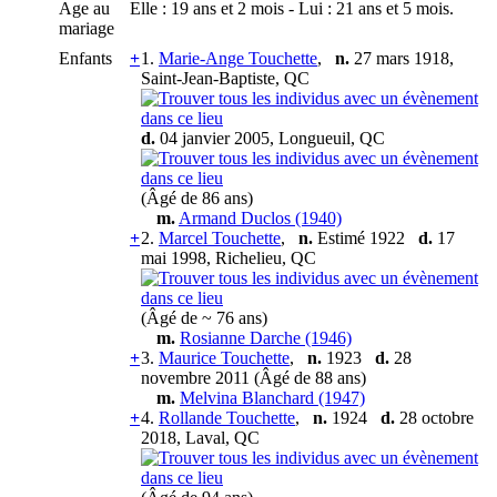
Age au
Elle : 19 ans et 2 mois - Lui : 21 ans et 5 mois.
mariage
Enfants
+
1.
Marie-Ange Touchette
,
n.
27 mars 1918,
Saint-Jean-Baptiste, QC
d.
04 janvier 2005, Longueuil, QC
(Âgé de 86 ans)
m.
Armand Duclos (1940)
+
2.
Marcel Touchette
,
n.
Estimé 1922
d.
17
mai 1998, Richelieu, QC
(Âgé de ~ 76 ans)
m.
Rosianne Darche (1946)
+
3.
Maurice Touchette
,
n.
1923
d.
28
novembre 2011 (Âgé de 88 ans)
m.
Melvina Blanchard (1947)
+
4.
Rollande Touchette
,
n.
1924
d.
28 octobre
2018, Laval, QC