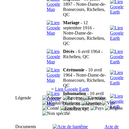
1897 - Notre-Dame-de-
Bonsecours, Richelieu,
QC
Mariage
- 12
septembre 1916 -
Notre-Dame-de-
Bonsecours, Richelieu,
QC
Décès
- 6 avril 1964 -
Richelieu, QC
Cérémonie
- 10 avril
1964 - Notre-Dame-de-
Bonsecours, Richelieu,
QC
=
Lien Google Earth
Inhumation
- 10 avril
Légende
1964 - Cimetière Notre-
Dame-du-Bonsecours,
Richelieu, QC
Documents
Acte de