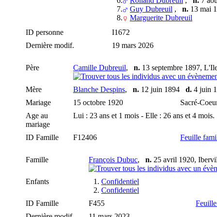
6.
Rolland Dubreuil
,
n.
7 aoû
7.
Guy Dubreuil
,
n.
13 mai
8.
Marguerite Dubreuil
ID personne
I1672
Dernière modif.
19 mars 2026
Père
Camille Dubreuil
,
n.
13 septembre 1897, L'Il
Mère
Blanche Despins
,
n.
12 juin 1894
d.
4 juin 
Mariage
15 octobre 1920
Sacré-Coeu
Age au
Lui : 23 ans et 1 mois - Elle : 26 ans et 4 mois.
mariage
ID Famille
F12406
Feuille fami
Famille
François Dubuc
,
n.
25 avril 1920, Iberv
Enfants
1.
Confidentiel
2.
Confidentiel
ID Famille
F455
Feuille
Dernière modif.
11 mars 2023