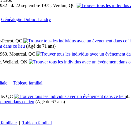
t 1930
 1932
d.
22 septembre 1975, Verdun, QC
Généalogie Dubuc-Landry
e-Perrot, QC
(Âgé de 71 ans)
1960, Montréal, QC
r, Welland, ON
liale
|
Tableau familial
ille, QC
d.
(Âgé de 67 ans)
 familiale
|
Tableau familial