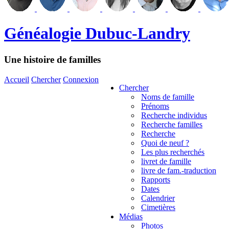
Généalogie Dubuc-Landry
Une histoire de familles
Accueil
Chercher
Connexion
Chercher
Noms de famille
Prénoms
Recherche individus
Recherche familles
Recherche
Quoi de neuf ?
Les plus recherchés
livret de famille
livre de fam.-traduction
Rapports
Dates
Calendrier
Cimetières
Médias
Photos