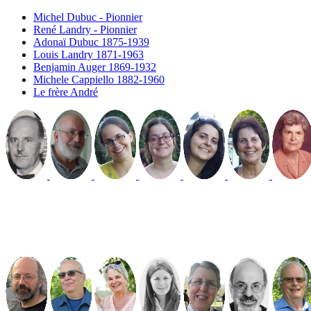
Michel Dubuc - Pionnier
René Landry - Pionnier
Adonaï Dubuc 1875-1939
Louis Landry 1871-1963
Benjamin Auger 1869-1932
Michele Cappiello 1882-1960
Le frère André