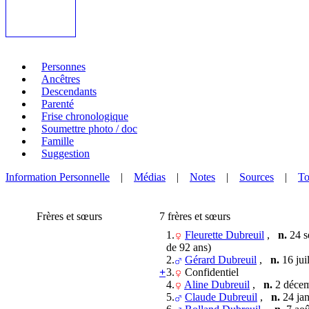
Personnes
Ancêtres
Descendants
Parenté
Frise chronologique
Soumettre photo / doc
Famille
Suggestion
Information Personnelle
|
Médias
|
Notes
|
Sources
|
To
Frères et sœurs
7 frères et sœurs
1.
Fleurette Dubreuil
,
n.
24 s
de 92 ans)
2.
Gérard Dubreuil
,
n.
16 jui
+
3.
Confidentiel
4.
Aline Dubreuil
,
n.
2 décem
5.
Claude Dubreuil
,
n.
24 jan