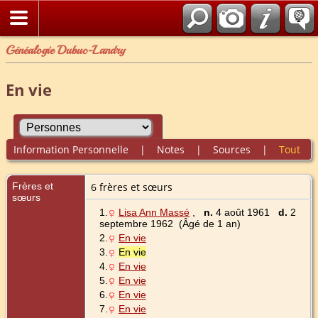
Généalogie Dubuc-Landry
En vie
Information Personnelle
|
Notes
|
Sources
|
Tout
Frères et
6 frères et sœurs
sœurs
1.
Lisa Ann Massé
,
n.
4 août 1961
d.
2
septembre 1962 (Âgé de 1 an)
2.
En vie
3.
En vie
4.
En vie
5.
En vie
6.
En vie
7.
En vie