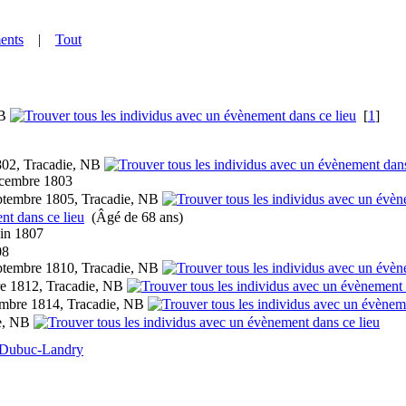
ents
|
Tout
NB
[
1
]
802, Tracadie, NB
cembre 1803
ptembre 1805, Tracadie, NB
(Âgé de 68 ans)
in 1807
08
ptembre 1810, Tracadie, NB
e 1812, Tracadie, NB
mbre 1814, Tracadie, NB
ie, NB
 Dubuc-Landry