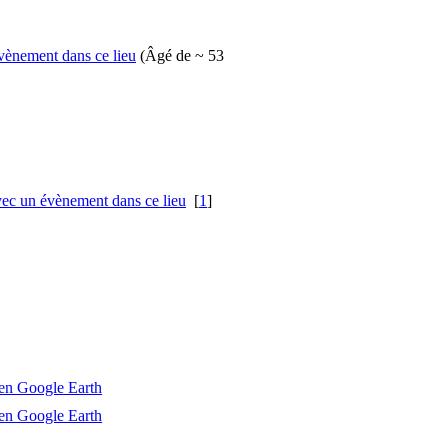
(Âgé de ~ 53
[
1
]