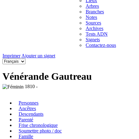
Lieux
Arbres
Branches
Notes
Sources
Archives
Tests ADN
Signets
Contactez-nous
Imprimer
Ajouter un signet
Vénérande Gautreau
1810 -
Personnes
Ancêtres
Descendants
Parenté
Frise chronologique
Soumettre photo / doc
Famille