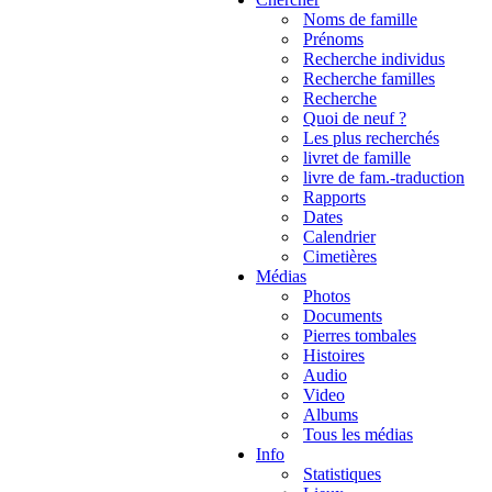
Noms de famille
Prénoms
Recherche individus
Recherche familles
Recherche
Quoi de neuf ?
Les plus recherchés
livret de famille
livre de fam.-traduction
Rapports
Dates
Calendrier
Cimetières
Médias
Photos
Documents
Pierres tombales
Histoires
Audio
Video
Albums
Tous les médias
Info
Statistiques