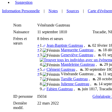
Suggestion
Information Personnelle
|
Notes
|
Sources
|
Carte d'événem
Nom
Vénérande
Gautreau
Naissance
11 septembre 1810
Tracadie, 
Frères et
8 frères et sœurs
sœurs
+
1.
Jean-Baptiste Gautreau
,
n.
02 février 1
+
2.
Marguerite Gautreau
,
n.
18 dé
+
3.
Geneviève Gautreau
,
n.
01 se
4.
Magdeleine Gautreau
,
n.
29 ju
+
5.
Clément Gautreau
,
n.
30 septembre 18
+
6.
Vénérande Gautreau
,
n.
11 se
7.
Tarsille Gautreau
,
n.
28 octobr
8.
Julienne Gautreau
,
n.
14 septe
9.
Fabien Gautreau
,
n.
juin 1817, Tracad
ID personne
I5034
Généalogie
Dernière
22 mars 2022
modif.