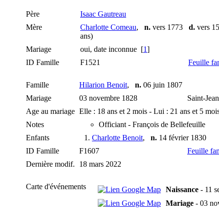
Père
Isaac Gautreau
Mère
Charlotte Comeau
,
n.
vers 1773
d.
vers 15
ans)
Mariage
oui, date inconnue [
1
]
ID Famille
F1521
Feuille fa
Famille
Hilarion Benoit
,
n.
06 juin 1807
Mariage
03 novembre 1828
Saint-Jean
Age au mariage
Elle : 18 ans et 2 mois - Lui : 21 ans et 5 moi
Notes
Officiant - François de Bellefeuille
Enfants
1.
Charlotte Benoit
,
n.
14 février 1830
ID Famille
F1607
Feuille fa
Dernière modif.
18 mars 2022
Carte d'événements
Naissance
- 11 s
Mariage
- 03 no