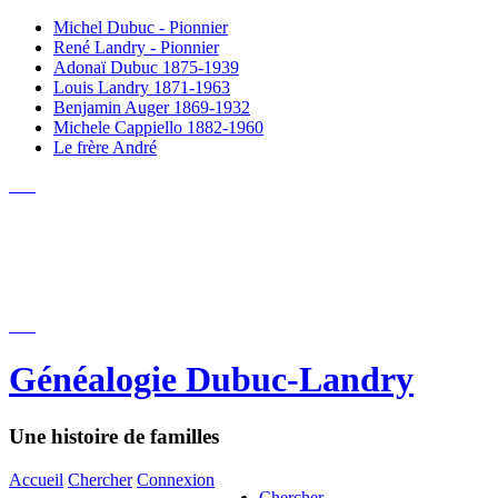
Michel Dubuc - Pionnier
René Landry - Pionnier
Adonaï Dubuc 1875-1939
Louis Landry 1871-1963
Benjamin Auger 1869-1932
Michele Cappiello 1882-1960
Le frère André
Généalogie Dubuc-Landry
Une histoire de familles
Accueil
Chercher
Connexion
Chercher